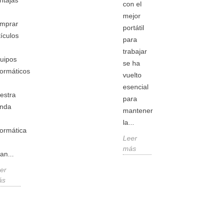
ntajas
con el
mejor
mprar
portátil
tículos
para
trabajar
uipos
se ha
formáticos
vuelto
esencial
estra
para
enda
mantener
la...
formática
Leer
más
an...
er
ás