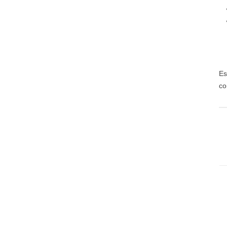
Es
co