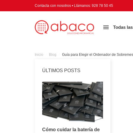
Contacta con nosotros
•
Llámanos:
928 78 50 45

Todas las
Inicio
Blog
Guía para Elegir el Ordenador de Sobremes
ÚLTIMOS POSTS
Consejos para
Cómo cuidar la batería de
Todo lo q