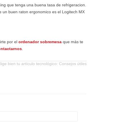
ming que tenga una buena tasa de refrigeracion.
e un buen raton ergonomico es el Logitech MX
rte por el
ordenador sobremesa
que más te
ontactarnos
.
lige bien tu artículo tecnológico: Consejos útiles