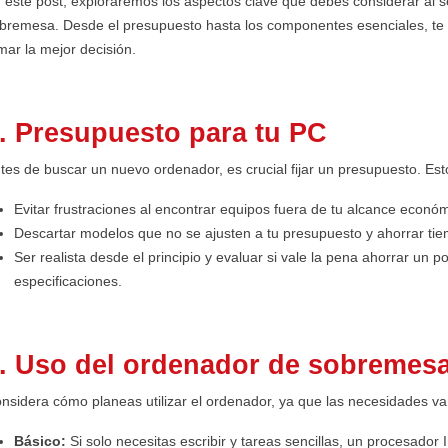
 este post, exploraremos los aspectos clave que debes considerar al 
bremesa. Desde el presupuesto hasta los componentes esenciales, te
mar la mejor decisión.
. Presupuesto para tu PC
tes de buscar un nuevo ordenador, es crucial fijar un presupuesto. Est
Evitar frustraciones al encontrar equipos fuera de tu alcance económ
Descartar modelos que no se ajusten a tu presupuesto y ahorrar ti
Ser realista desde el principio y evaluar si vale la pena ahorrar un 
especificaciones.
. Uso del ordenador de sobremes
nsidera cómo planeas utilizar el ordenador, ya que las necesidades var
Básico:
Si solo necesitas escribir y tareas sencillas, un procesador