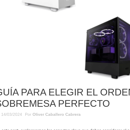
Como evitar que Google
Para E
cuenta antes de
escuche tus
Apague
un ordenador
conversaciones
Modo 
En la era digital de hoy, nuestra
La segu
os los factores que
privacidad es más valiosa que
smartp
 tener en cuenta
nunca. Con dispositivos
preocup
omprar un ordenador
inteligentes en cada rincón...
instant
ara que tu compra...
resultar
Leer más
Leer m
GUÍA PARA ELEGIR EL ORD
SOBREMESA PERFECTO
14/03/2024
Por
Oliver Caballero Cabrera