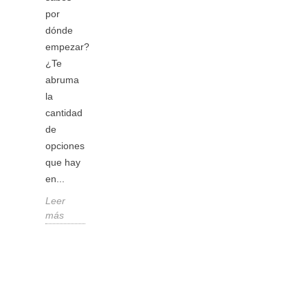
comprar
por
una
dónde
tablet,
empezar?
pero no
¿Te
sabes
abruma
cuál
la
elegir?
cantidad
Hay
de
muchos
opciones
modelos
que hay
y marcas
en...
en el
Leer
mercado,
más
y cada...
Leer
más