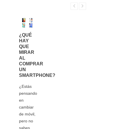
¿QUÉ
¿BUSCAS
HAY
UNA
QUE
TABLET?
MIRAR
ESTO
AL
ES LO
COMPRAR
QUE
UN
TIENES
SMARTPHONE?
QUE
REVISAR
¿Estás
ANTES
DE
pensando
COMPRAR
en
cambiar
¿Estás
de móvil,
pensando
pero no
en
sabes