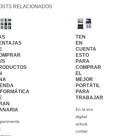
OSTS RELACIONADOS
AS
TEN
ENTAJAS
EN
E
CUENTA
OMPRAR
ESTO
US
PARA
RODUCTOS
COMPRAR
N
EL
NA
MEJOR
IENDA
PORTÁTIL
NFORMÁTICA
PARA
E
TRABAJAR
RAN
En la era
ANARIA
digital
perimenta
actual,
s
contar