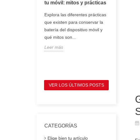
oj inteligente
tu móvil: mitos y prácticas
tener en 
comprar 
, smartwatch o
Explora las diferentes prácticas
portátil
entes son
que existen para conservar la
Te mostram
e se llevan en la
batería del dispositivo móvil y
tienes que
ofrecen
qué mitos son...
antes de c
Leer más
portátil, p
Leer más
VER LOS ÚLTIMOS POSTS
CATEGORÍAS
Elige bien tu artículo