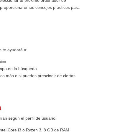
seleccionar tu próximo ordenador de
 proporcionaremos consejos prácticos para
o te ayudará a:
ico.
empo en la búsqueda.
poco más o si puedes prescindir de ciertas
a
ían según el perfil de usuario:
 Intel Core i3 o Ryzen 3, 8 GB de RAM