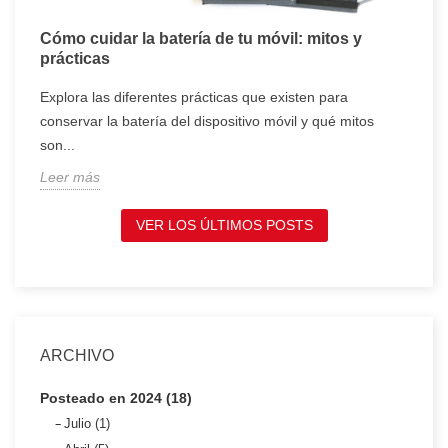
Cómo cuidar la batería de tu móvil: mitos y
T
prácticas
c
Explora las diferentes prácticas que existen para
T
conservar la batería del dispositivo móvil y qué mitos
c
son...
t
Leer más
L
VER LOS ÚLTIMOS POSTS
ARCHIVO
Posteado en 2024 (18)
Julio (1)