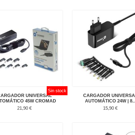
Sin stock
CARGADOR UNIVERSAL
CARGADOR UNIVERSA
TOMÁTICO 45W CROMAD
AUTOMÁTICO 24W | 8..
Precio
Precio
21,90 €
15,90 €