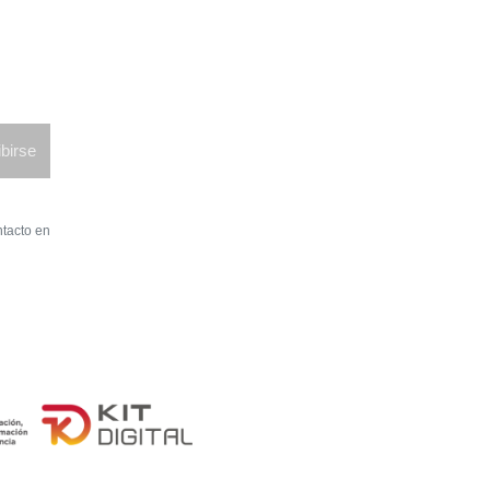
birse
ntacto en