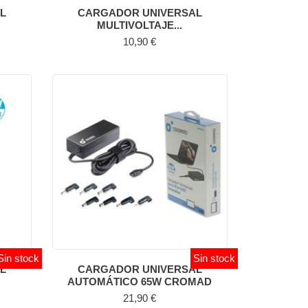
L
CARGADOR UNIVERSAL
MULTIVOLTAJE...
Precio
10,90 €
Sin stock
Sin stock
L
CARGADOR UNIVERSAL
AUTOMÁTICO 65W CROMAD
Precio
21,90 €