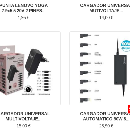
PUNTA LENOVO YOGA
CARGADOR UNIVERSA
7.9x5.5 20V 2 PINES...
MUTIVOLTAJE...
Precio
Precio
1,95 €
14,00 €
CARGADOR UNIVERSAL
CARGADOR UNIVERSA
MULTIVOLTAJE...
AUTOMATICO 90W 8...
Precio
Precio
15,00 €
25,90 €