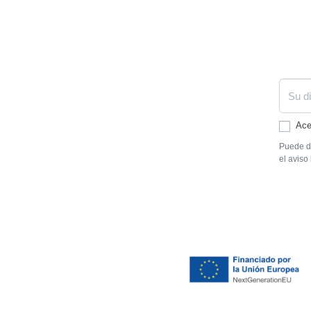
Ace
Puede da
el aviso 