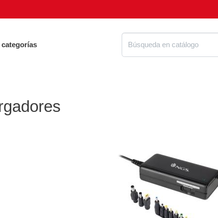
 categorías
rgadores
Proteg
ue tienes que