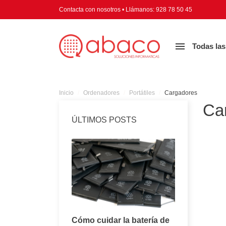
Contacta con nosotros
•
Llámanos:
928 78 50 45

Todas las
Inicio
Ordenadores
Portátiles
Cargadores
Ca
ÚLTIMOS POSTS
Consejos para
Cómo cuidar la batería de
Todo lo q