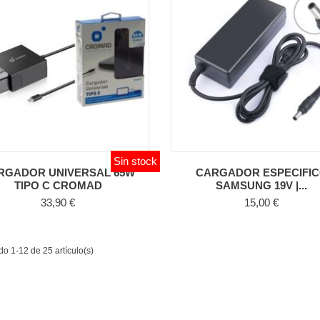
Sin stock
RGADOR UNIVERSAL 65W
CARGADOR ESPECIFI
TIPO C CROMAD
SAMSUNG 19V |...
Precio
Precio
33,90 €
15,00 €
o 1-12 de 25 artículo(s)