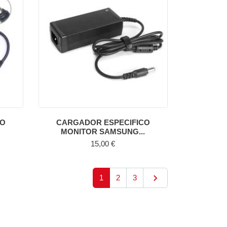
CO
CARGADOR ESPECIFICO
MONITOR SAMSUNG...
Precio
15,00 €

Siguiente
1
2
3