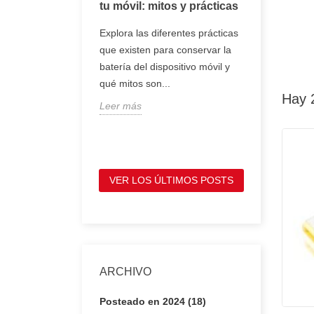
oj inteligente
tu móvil: mitos y prácticas
tener en 
comprar 
, smartwatch o
Explora las diferentes prácticas
portátil
entes son
que existen para conservar la
Te mostram
e se llevan en la
batería del dispositivo móvil y
tienes que
ofrecen
qué mitos son...
antes de c
Hay 
Leer más
portátil, p
Leer más
VER LOS ÚLTIMOS POSTS
ARCHIVO
Posteado en 2024 (18)