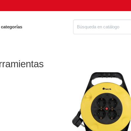
 categorías
rramientas
Proteg
ue tienes que