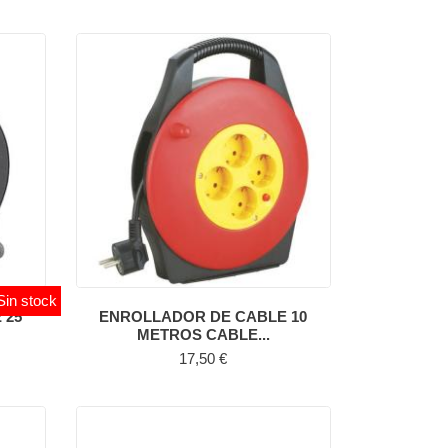
Sin stock
 25
ENROLLADOR DE CABLE 10
METROS CABLE...
Precio
17,50 €