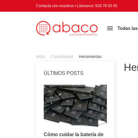
Contacta con nosotros
•
Llámanos:
928 78 50 45

Todas las
Inicio
Conectividad
Herramientas
He
ÚLTIMOS POSTS
Consejos para
Cómo cuidar la batería de
Todo lo q