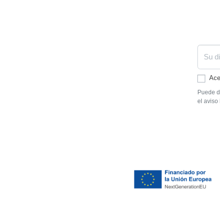
Ace
Puede da
el aviso 