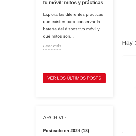
oj inteligente
tu móvil: mitos y prácticas
tener en 
comprar 
, smartwatch o
Explora las diferentes prácticas
portátil
entes son
que existen para conservar la
Te mostram
e se llevan en la
batería del dispositivo móvil y
tienes que
ofrecen
qué mitos son...
antes de c
Hay 
Leer más
portátil, p
Leer más
VER LOS ÚLTIMOS POSTS
ARCHIVO
Posteado en 2024 (18)