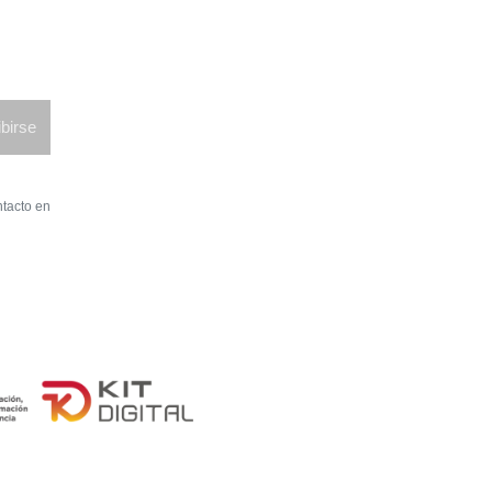
birse
ntacto en