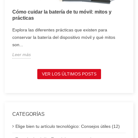
Cómo cuidar la batería de tu móvil: mitos y
T
prácticas
c
Explora las diferentes prácticas que existen para
T
conservar la batería del dispositivo móvil y qué mitos
c
son...
t
Leer más
L
VER LOS ÚLTIMOS POSTS
CATEGORÍAS
Elige bien tu artículo tecnológico: Consejos útiles (12)