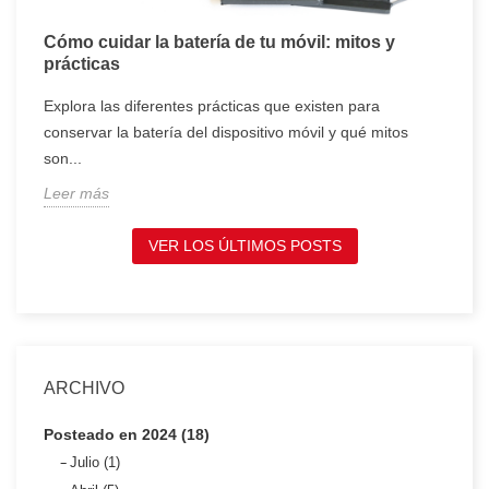
Cómo cuidar la batería de tu móvil: mitos y
T
prácticas
c
Explora las diferentes prácticas que existen para
T
conservar la batería del dispositivo móvil y qué mitos
c
son...
t
Leer más
L
VER LOS ÚLTIMOS POSTS
ARCHIVO
Posteado en 2024 (18)
Julio (1)