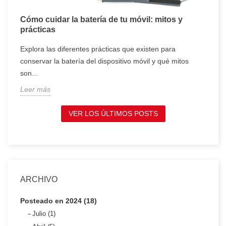
Cómo cuidar la batería de tu móvil: mitos y
T
prácticas
c
Explora las diferentes prácticas que existen para
T
conservar la batería del dispositivo móvil y qué mitos
c
son...
t
Leer más
L
VER LOS ÚLTIMOS POSTS
ARCHIVO
Posteado en 2024 (18)
Julio (1)