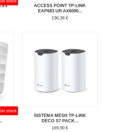
Sin stock
ESS
ACCESS POINT TP-LINK
EAP683 UR AX6000...
Precio
196,38 €
Sin stock
SISTEMA MESH TP-LINK
.
DECO S7 PACK...
Precio
169,90 €