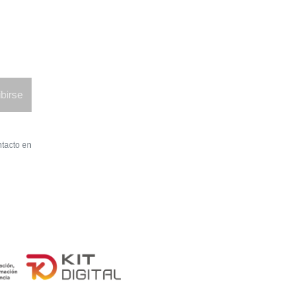
birse
ntacto en