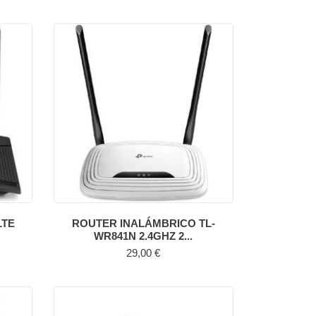
LTE
ROUTER INALÁMBRICO TL-
WR841N 2.4GHZ 2...
Precio
29,00 €