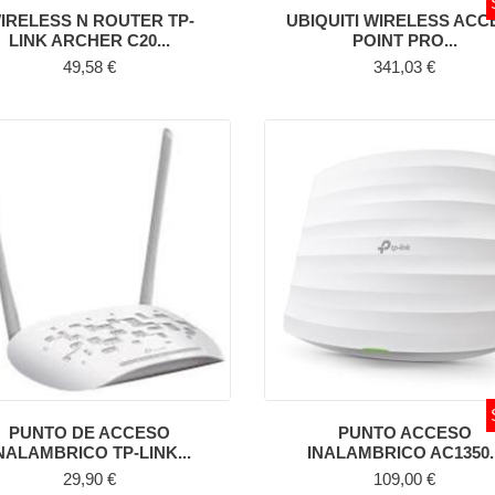
IRELESS N ROUTER TP-
UBIQUITI WIRELESS ACC
LINK ARCHER C20...
POINT PRO...
Precio
Precio
49,58 €
341,03 €
PUNTO DE ACCESO
PUNTO ACCESO
NALAMBRICO TP-LINK...
INALAMBRICO AC1350..
Precio
Precio
29,90 €
109,00 €