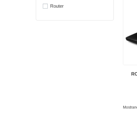
Router
R
Mostrand