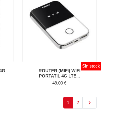
Sin stock
4G
ROUTER (MIFI) WIFI
PORTATIL 4G LTE...
Precio
49,00 €

Siguiente
1
2