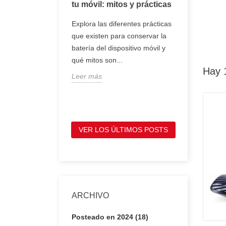
oj inteligente
tu móvil: mitos y prácticas
tener en 
comprar 
, smartwatch o
Explora las diferentes prácticas
portátil
entes son
que existen para conservar la
Te mostram
e se llevan en la
batería del dispositivo móvil y
tienes que
ofrecen
qué mitos son...
antes de c
Hay 
Leer más
portátil, p
Leer más
VER LOS ÚLTIMOS POSTS
ARCHIVO
Posteado en 2024 (18)