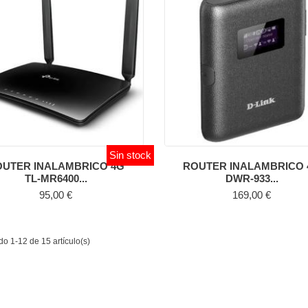
Sin stock
OUTER INALAMBRICO 4G
ROUTER INALAMBRICO 
TL-MR6400...
DWR-933...
Precio
Precio
95,00 €
169,00 €
o 1-12 de 15 artículo(s)