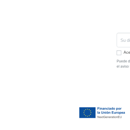
Ace
Puede da
el aviso 