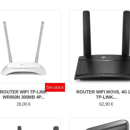
Sin stock
ROUTER WIFI TP-LINK
ROUTER WIFI MOVIL 4G 
WR850N 300MB 4P...
TP-LINK...
Precio
Precio
26,00 €
62,90 €