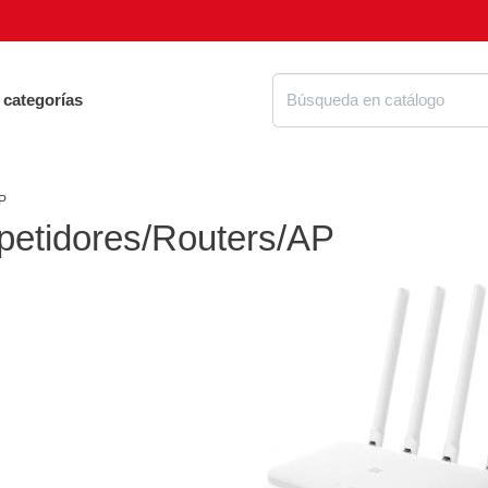
 categorías
P
petidores/Routers/AP
Proteg
ue tienes que