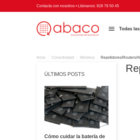
Contacta con nosotros
•
Llámanos:
928 78 50 45

Todas las
Inicio
Conectividad
Wireless
Repetidores/Routers/A
Re
ÚLTIMOS POSTS
Consejos para
Cómo cuidar la batería de
Todo lo q