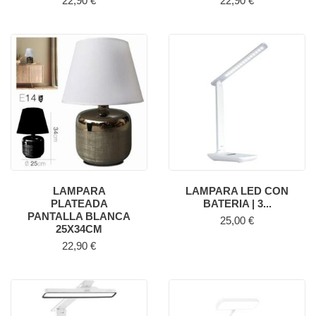
22,90 €
22,90 €
LAMPARA
LAMPARA LED CON
PLATEADA
BATERIA | 3...
PANTALLA BLANCA
Precio
25,00 €
25X34CM
Precio
22,90 €