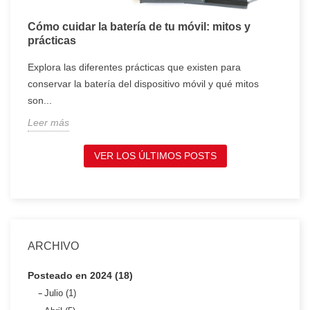
Cómo cuidar la batería de tu móvil: mitos y
T
prácticas
c
Explora las diferentes prácticas que existen para
T
conservar la batería del dispositivo móvil y qué mitos
c
son...
t
Leer más
L
VER LOS ÚLTIMOS POSTS
ARCHIVO
Posteado en 2024 (18)
Julio (1)