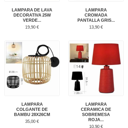
LAMPARA DE LAVA
LAMPARA
DECORATIVA 25W
CROMADA
VERDE...
PANTALLA GRIS...
Precio
Precio
19,90 €
13,90 €
LAMPARA
LAMPARA
COLGANTE DE
CERAMICA DE
BAMBU 28X26CM
SOBREMESA
ROJA...
Precio
35,00 €
Precio
10,90 €