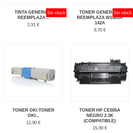
TINTA GENERICA
TONER GENERICO
Sin stock
Sin stock
REEMPLAZA...
REEMPLAZA W1420A
142A
Precio
2,91 €
Precio
9,70 €
TONER OKI TONER
TONER HP CE505A
OKI...
NEGRO 2.3K
(COMPATIBLE)
Precio
12,90 €
Precio
15,90 €