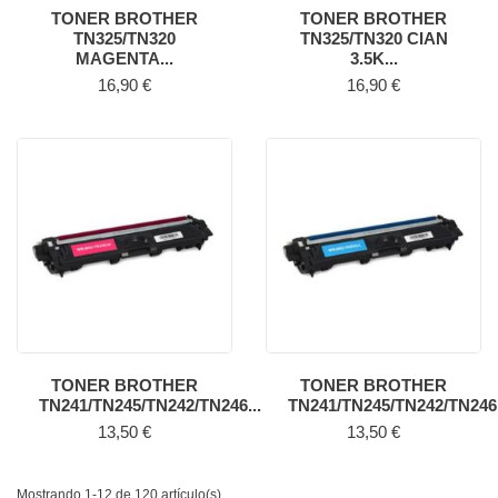
TONER BROTHER
TONER BROTHER
TN325/TN320
TN325/TN320 CIAN
MAGENTA...
3.5K...
Precio
Precio
16,90 €
16,90 €
TONER BROTHER
TONER BROTHER
TN241/TN245/TN242/TN246...
TN241/TN245/TN242/TN246.
Precio
Precio
13,50 €
13,50 €
Mostrando 1-12 de 120 artículo(s)