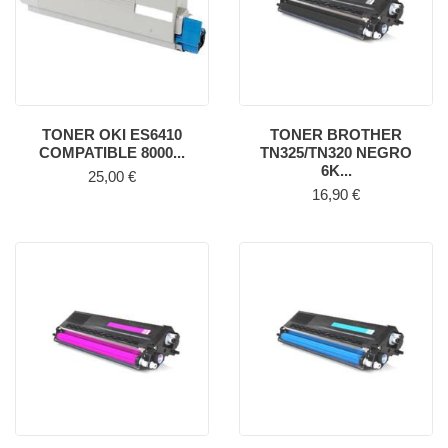
TONER OKI ES6410
TONER BROTHER
COMPATIBLE 8000...
TN325/TN320 NEGRO
6K...
Precio
25,00 €
Precio
16,90 €