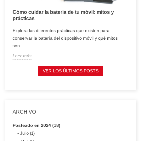
Cómo cuidar la batería de tu móvil: mitos y
T
prácticas
c
Explora las diferentes prácticas que existen para
T
conservar la batería del dispositivo móvil y qué mitos
c
son...
t
Leer más
L
VER LOS ÚLTIMOS POSTS
ARCHIVO
Posteado en 2024 (18)
Julio (1)