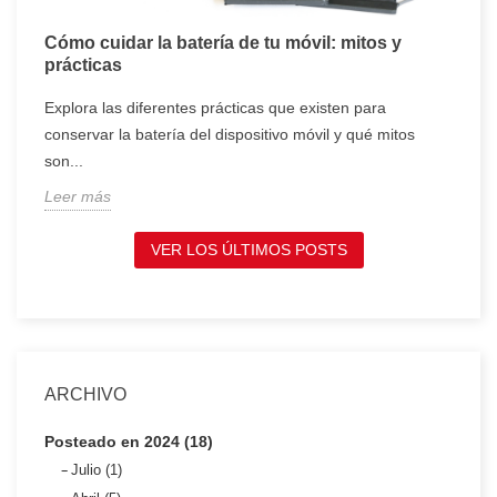
Cómo cuidar la batería de tu móvil: mitos y
T
prácticas
c
Explora las diferentes prácticas que existen para
T
conservar la batería del dispositivo móvil y qué mitos
c
son...
t
Leer más
L
VER LOS ÚLTIMOS POSTS
ARCHIVO
Posteado en 2024 (18)
Julio (1)