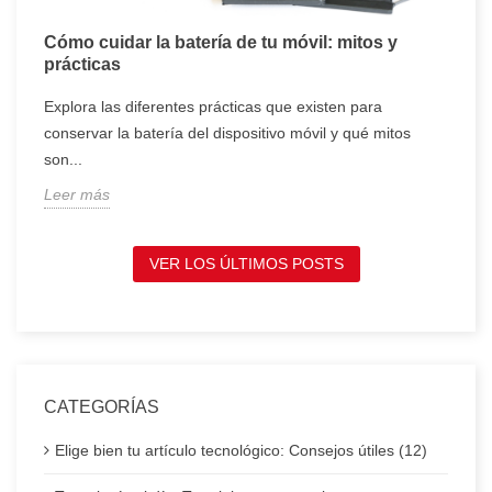
Cómo cuidar la batería de tu móvil: mitos y
T
prácticas
c
Explora las diferentes prácticas que existen para
T
conservar la batería del dispositivo móvil y qué mitos
c
son...
t
Leer más
L
VER LOS ÚLTIMOS POSTS
CATEGORÍAS
Elige bien tu artículo tecnológico: Consejos útiles (12)