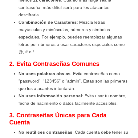
menos
12 caracteres
. Cuanto más larga sea la
contraseña, más difícil será para los atacantes
descifrarla.
Combinación de Caracteres
: Mezcla letras
mayúsculas y minúsculas, números y símbolos
especiales. Por ejemplo, puedes reemplazar algunas
letras por números o usar caracteres especiales como
@, # o !.
2. Evita Contraseñas Comunes
No uses palabras obvias
: Evita contraseñas como
“password”, “123456” o “admin”. Estas son las primeras
que los atacantes intentarán.
No uses información personal
: Evita usar tu nombre,
fecha de nacimiento o datos fácilmente accesibles.
3. Contraseñas Únicas para Cada
Cuenta
No reutilices contraseñas
: Cada cuenta debe tener su