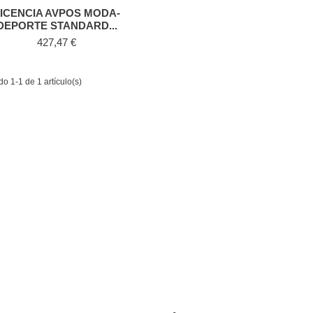
LICENCIA AVPOS MODA-
DEPORTE STANDARD...
Precio
427,47 €
o 1-1 de 1 artículo(s)