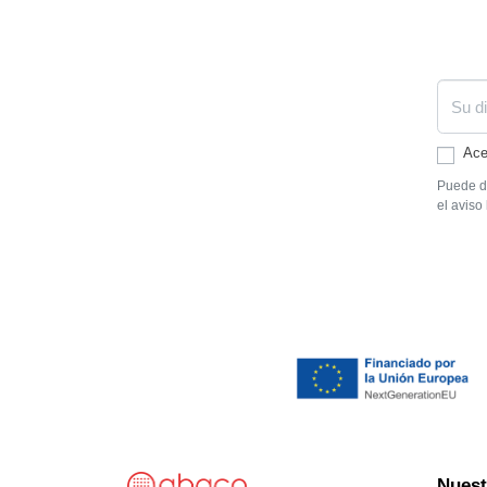
Ace
Puede da
el aviso 
Nuest