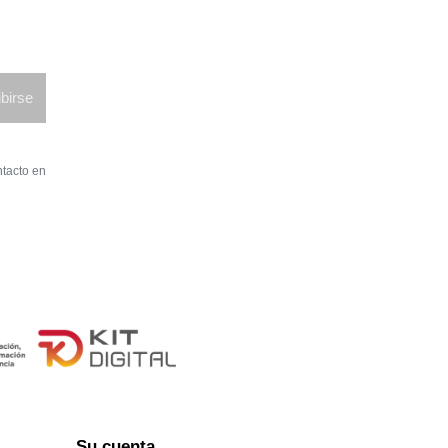
birse
ntacto en
Su cuenta