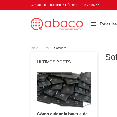
Contacta con nosotros
•
Llámanos:
928 78 50 45

Todas las
Inicio
TPV
Software
So
ÚLTIMOS POSTS
Consejos para
Cómo cuidar la batería de
Todo lo q