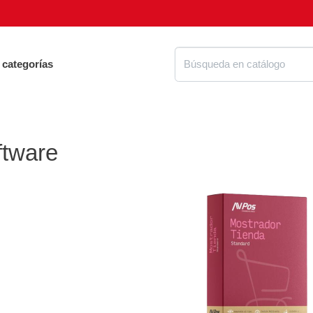
 categorías
ftware
Proteg
ue tienes que