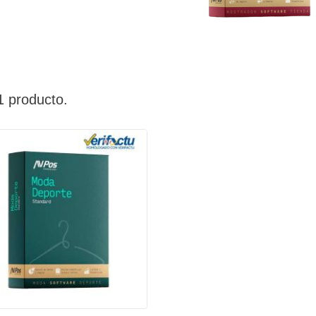
Como evitar que Google
Para E
cuenta antes de
escuche tus
Apague
un ordenador
conversaciones
Modo 
En la era digital de hoy, nuestra
La segu
os los factores que
privacidad es más valiosa que
smartp
 tener en cuenta
nunca. Con dispositivos
preocup
omprar un ordenador
1 producto.
inteligentes en cada rincón...
instant
ara que tu compra...
resultar
Leer más
Leer m