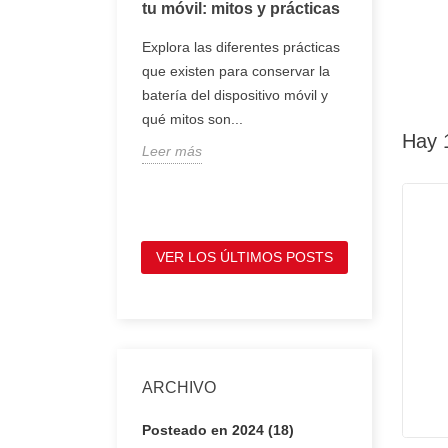
oj inteligente
tu móvil: mitos y prácticas
tener en 
comprar 
, smartwatch o
Explora las diferentes prácticas
portátil
entes son
que existen para conservar la
Te mostram
e se llevan en la
batería del dispositivo móvil y
tienes que
ofrecen
qué mitos son...
antes de c
Hay 
Leer más
portátil, p
Leer más
VER LOS ÚLTIMOS POSTS
ARCHIVO
Posteado en 2024 (18)