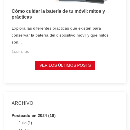
Cómo cuidar la batería de tu móvil: mitos y
T
prácticas
c
Explora las diferentes prácticas que existen para
T
conservar la batería del dispositivo móvil y qué mitos
c
son...
t
Leer más
L
VER LOS ÚLTIMOS POSTS
ARCHIVO
Posteado en 2024 (18)
Julio (1)