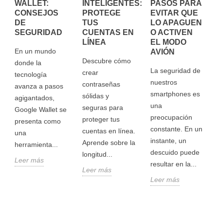
WALLET:
PASOS PARA
INTELIGENTES:
CONSEJOS
EVITAR QUE
PROTEGE
DE
LO APAGUEN
TUS
SEGURIDAD
O ACTIVEN
CUENTAS EN
EL MODO
LÍNEA
En un mundo
AVIÓN
Descubre cómo
donde la
La seguridad de
crear
tecnología
nuestros
contraseñas
avanza a pasos
smartphones es
sólidas y
agigantados,
una
seguras para
Google Wallet se
preocupación
proteger tus
presenta como
constante. En un
cuentas en línea.
una
instante, un
Aprende sobre la
herramienta...
descuido puede
longitud...
Leer más
resultar en la...
Leer más
Leer más