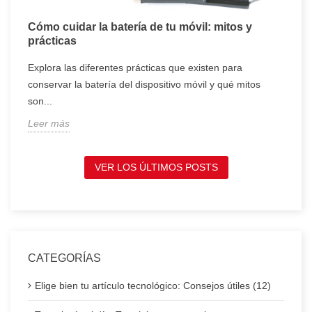
Cómo cuidar la batería de tu móvil: mitos y
T
prácticas
c
Explora las diferentes prácticas que existen para
T
conservar la batería del dispositivo móvil y qué mitos
c
son...
t
Leer más
L
VER LOS ÚLTIMOS POSTS
CATEGORÍAS
Elige bien tu artículo tecnológico: Consejos útiles (12)