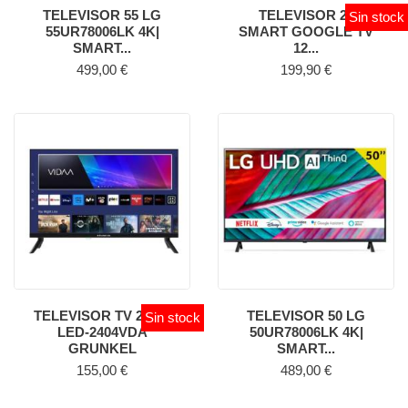
TELEVISOR 55 LG
TELEVISOR 24
Sin stock
55UR78006LK 4K|
SMART GOOGLE TV
SMART...
12...
Precio
Precio
499,00 €
199,90 €
TELEVISOR TV 24 4K
TELEVISOR 50 LG
Sin stock
LED-2404VDA
50UR78006LK 4K|
GRUNKEL
SMART...
Precio
Precio
155,00 €
489,00 €