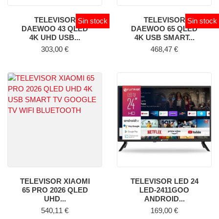
TELEVISOR
TELEVISOR
Sin stock
Sin stock
DAEWOO 43 QLED
DAEWOO 65 QLED
4K UHD USB...
4K USB SMART...
Precio
Precio
303,00 €
468,47 €
TELEVISOR XIAOMI
TELEVISOR LED 24
65 PRO 2026 QLED
LED-2411GOO
UHD...
ANDROID...
Precio
Precio
540,11 €
169,00 €