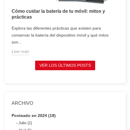
Cómo cuidar la batería de tu móvil: mitos y
T
prácticas
c
Explora las diferentes prácticas que existen para
T
conservar la batería del dispositivo móvil y qué mitos
c
son...
t
Leer más
L
VER LOS ÚLTIMOS POSTS
ARCHIVO
Posteado en 2024 (18)
Julio (1)