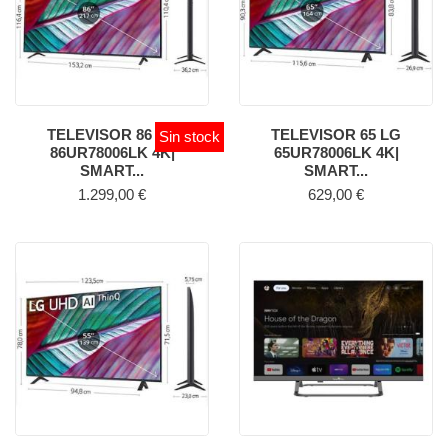
TELEVISOR 86 LG
TELEVISOR 65 LG
Sin stock
86UR78006LK 4K|
65UR78006LK 4K|
SMART...
SMART...
Precio
Precio
1.299,00 €
629,00 €