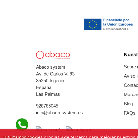
Nuest
Sobre 
Abaco system
Av. de Carlos V, 93
Aviso l
35250 Ingenio
Contac
España
Las Palmas
Marca
Blog
928785045
info@abaco-system.es
FAQs
Utilizamos cookies propias y de terceros para mejorar nuestros s