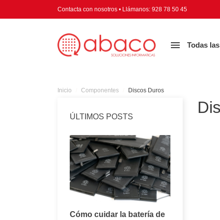
Contacta con nosotros
•
Llámanos:
928 78 50 45

Todas las
Inicio
Componentes
Discos Duros
Di
ÚLTIMOS POSTS
Consejos para
Cómo cuidar la batería de
Todo lo q