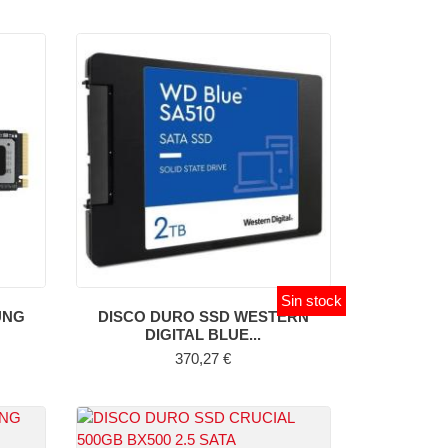
Sin stock
UNG
DISCO DURO SSD WESTERN
DIGITAL BLUE...
Precio
370,27 €