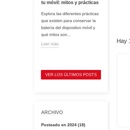
oj inteligente
tu móvil: mitos y prácticas
tener en 
comprar 
, smartwatch o
Explora las diferentes prácticas
portátil
entes son
que existen para conservar la
Te mostram
e se llevan en la
batería del dispositivo móvil y
tienes que
ofrecen
qué mitos son...
antes de c
Hay 
Leer más
portátil, p
Leer más
VER LOS ÚLTIMOS POSTS
ARCHIVO
Posteado en 2024 (18)