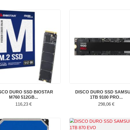
SCO DURO SSD BIOSTAR
DISCO DURO SSD SAMS
M760 512GB...
1TB 9100 PRO...
Precio
Precio
116,23 €
298,06 €