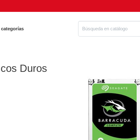
 categorías
scos Duros
Proteg
ue tienes que