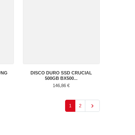
UNG
DISCO DURO SSD CRUCIAL
500GB BX500...
Precio
146,86 €

Siguiente
1
2