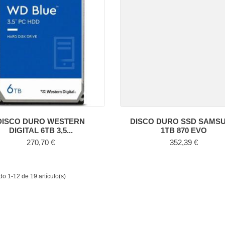
DISCO DURO WESTERN
DISCO DURO SSD SAMS
DIGITAL 6TB 3,5...
1TB 870 EVO
Precio
Precio
270,70 €
352,39 €
o 1-12 de 19 artículo(s)