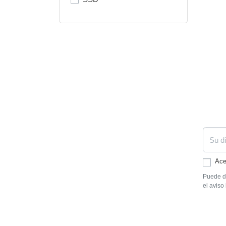
Ace
Puede da
el aviso 