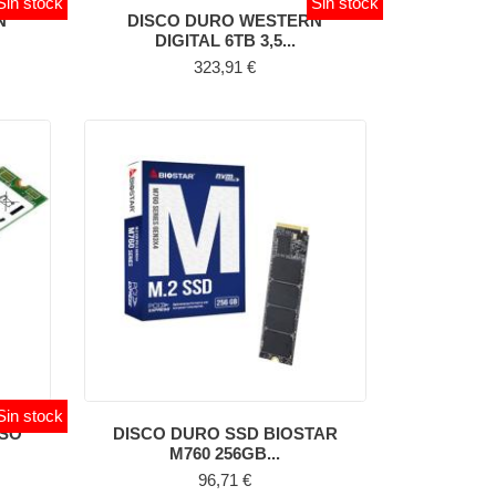
Sin stock
Sin stock
N
DISCO DURO WESTERN
DIGITAL 6TB 3,5...
Precio
323,91 €
Sin stock
NSO
DISCO DURO SSD BIOSTAR
M760 256GB...
Precio
96,71 €