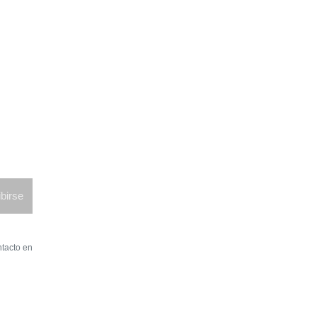
birse
ntacto en