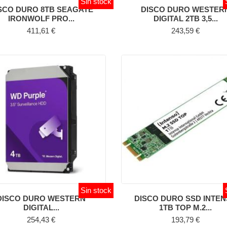
Sin stock
SCO DURO 8TB SEAGATE
DISCO DURO WESTER
IRONWOLF PRO...
DIGITAL 2TB 3,5...
Precio
Precio
411,61 €
243,59 €
Sin stock
DISCO DURO WESTERN
DISCO DURO SSD INTE
DIGITAL...
1TB TOP M.2...
Precio
Precio
254,43 €
193,79 €