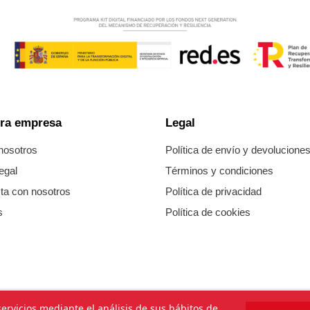
ra empresa
Legal
nosotros
Política de envío y devolucione
egal
Términos y condiciones
ta con nosotros
Política de privacidad
s
Política de cookies
ervicios mediante el análisis de sus hábitos de