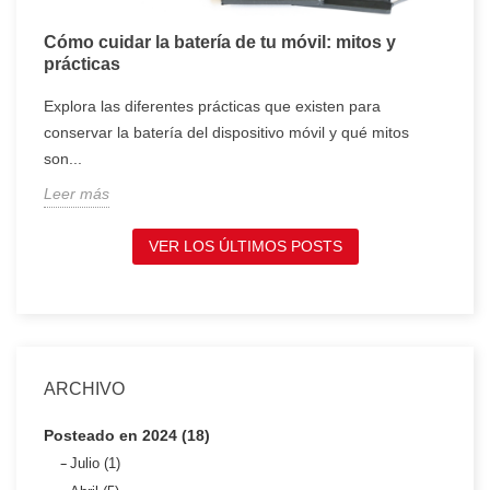
Cómo cuidar la batería de tu móvil: mitos y
T
prácticas
c
Explora las diferentes prácticas que existen para
T
conservar la batería del dispositivo móvil y qué mitos
c
son...
t
Leer más
L
VER LOS ÚLTIMOS POSTS
ARCHIVO
Posteado en 2024 (18)
Julio (1)