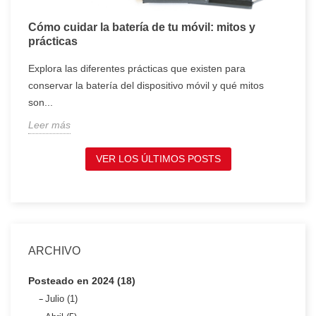
Cómo cuidar la batería de tu móvil: mitos y
T
prácticas
c
Explora las diferentes prácticas que existen para
T
conservar la batería del dispositivo móvil y qué mitos
c
son...
t
Leer más
L
VER LOS ÚLTIMOS POSTS
ARCHIVO
Posteado en 2024 (18)
Julio (1)