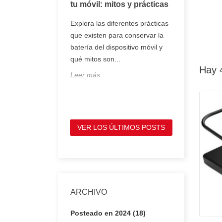
oj inteligente
tu móvil: mitos y prácticas
tener en 
comprar 
, smartwatch o
Explora las diferentes prácticas
portátil
entes son
que existen para conservar la
Te mostram
e se llevan en la
batería del dispositivo móvil y
tienes que
ofrecen
qué mitos son...
antes de c
Hay 
Leer más
portátil, p
Leer más
VER LOS ÚLTIMOS POSTS
ARCHIVO
Posteado en 2024 (18)