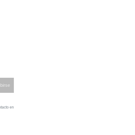
birse
ntacto en