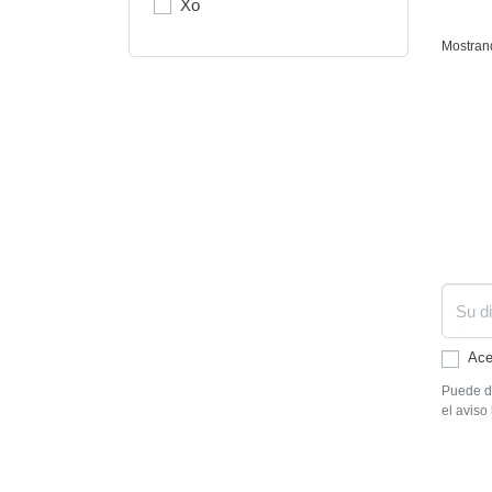
Xo
Mostrand
Ace
Puede da
el aviso 