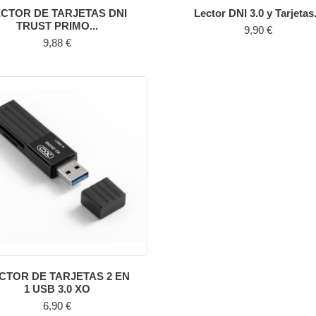
ECTOR DE TARJETAS DNI
Lector DNI 3.0 y Tarjetas.
TRUST PRIMO...
Precio
9,90 €
Precio
9,88 €
CTOR DE TARJETAS 2 EN
1 USB 3.0 XO
Precio
6,90 €