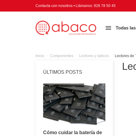
Contacta con nosotros
•
Llámanos:
928 78 50 45

Todas las
Inicio
Componentes
Lectores y ópticos
Lectores de 
Lec
ÚLTIMOS POSTS
Consejos para
Cómo cuidar la batería de
Todo lo q