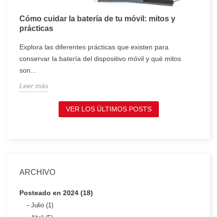
Cómo cuidar la batería de tu móvil: mitos y
T
prácticas
c
Explora las diferentes prácticas que existen para
T
conservar la batería del dispositivo móvil y qué mitos
c
son...
t
Leer más
L
VER LOS ÚLTIMOS POSTS
ARCHIVO
Posteado en 2024 (18)
Julio (1)