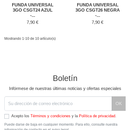
FUNDA UNIVERSAL
FUNDA UNIVERSAL
3GO CSGT24 AZUL
3GO CSGT26 NEGRA
-...
-...
Precio
Precio
7,90 €
7,90 €
Mostrando 1-10 de 10 artículo(s)
Boletín
Infórmese de nuestras últimas noticias y ofertas especiales
OK
Acepto los
Términos y condiciones
y la
Política de privacidad
.
Puede darse de baja en cualquier momento. Para ello, consulte nuestra
información de contacto en el aviso legal.