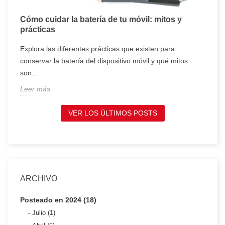
Cómo cuidar la batería de tu móvil: mitos y
T
prácticas
c
Explora las diferentes prácticas que existen para
T
conservar la batería del dispositivo móvil y qué mitos
c
son...
t
Leer más
L
VER LOS ÚLTIMOS POSTS
ARCHIVO
Posteado en 2024 (18)
Julio (1)