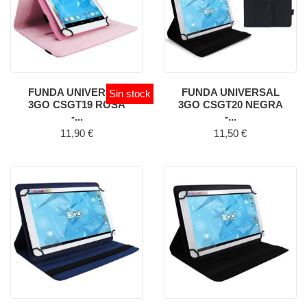
FUNDA UNIVERSAL
FUNDA UNIVERSAL
Sin stock
3GO CSGT19 ROSA
3GO CSGT20 NEGRA
-...
-...
Precio
Precio
11,90 €
11,50 €