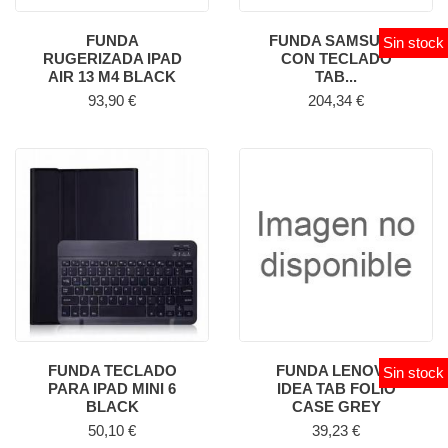
FUNDA
FUNDA SAMSUNG
Sin stock
RUGERIZADA IPAD
CON TECLADO
AIR 13 M4 BLACK
TAB...
Precio
Precio
93,90 €
204,34 €
FUNDA TECLADO
FUNDA LENOVO
Sin stock
PARA IPAD MINI 6
IDEA TAB FOLIO
BLACK
CASE GREY
Precio
Precio
50,10 €
39,23 €