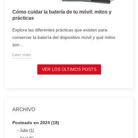
Cómo cuidar la batería de tu móvil: mitos y
T
prácticas
c
Explora las diferentes prácticas que existen para
T
conservar la batería del dispositivo móvil y qué mitos
c
son...
t
Leer más
L
VER LOS ÚLTIMOS POSTS
ARCHIVO
Posteado en 2024 (18)
Julio (1)