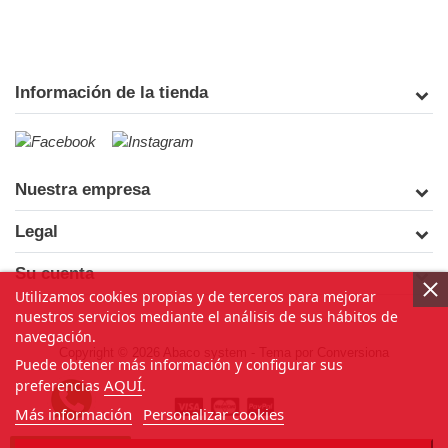
Información de la tienda
Nuestra empresa
Legal
Su cuenta
Utilizamos cookies propias y de terceros para mejorar
nuestros servicios mediante el análisis de sus hábitos de
navegación.
Copyright © 2026 Abaco system
- Tema por
Conversiona
Puede obtener más información y configurar sus
AQUÍ
preferencias
.
Más información
Personalizar cookies
¿Necesitas ayuda?