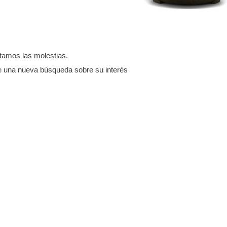
Como evitar que Google
Para E
cuenta antes de
escuche tus
Apague
un ordenador
conversaciones
Modo 
En la era digital de hoy, nuestra
La segu
os los factores que
privacidad es más valiosa que
amos las molestias.
smartp
 tener en cuenta
nunca. Con dispositivos
preocup
omprar un ordenador
e una nueva búsqueda sobre su interés
inteligentes en cada rincón...
instant
ara que tu compra...
resultar
Leer más
Leer m