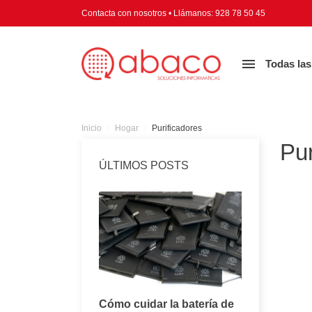
Contacta con nosotros
•
Llámanos:
928 78 50 45

Todas las
Inicio
Hogar
Purificadores
Pur
ÚLTIMOS POSTS
Consejos para
Cómo cuidar la batería de
Todo lo q