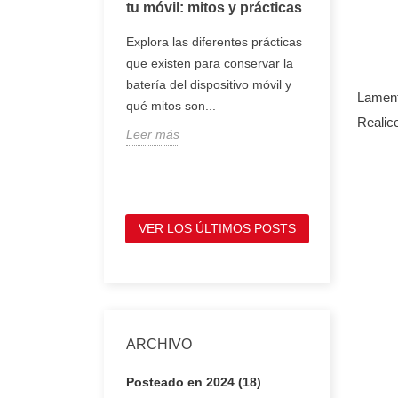
oj inteligente
tu móvil: mitos y prácticas
tener en 
comprar 
, smartwatch o
Explora las diferentes prácticas
portátil
entes son
que existen para conservar la
Te mostram
e se llevan en la
batería del dispositivo móvil y
Lament
tienes que
ofrecen
qué mitos son...
antes de c
Realic
Leer más
portátil, p
Leer más
VER LOS ÚLTIMOS POSTS
ARCHIVO
Posteado en 2024 (18)