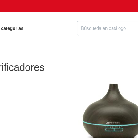
 categorías
ificadores
Proteg
ue tienes que