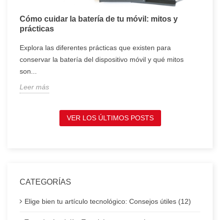
Cómo cuidar la batería de tu móvil: mitos y
T
prácticas
c
Explora las diferentes prácticas que existen para
T
conservar la batería del dispositivo móvil y qué mitos
c
son...
t
Leer más
L
VER LOS ÚLTIMOS POSTS
CATEGORÍAS
Elige bien tu artículo tecnológico: Consejos útiles (12)