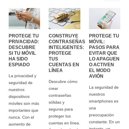
PROTEGE TU
PROTEGE TU
CONSTRUYE
PRIVACIDAD:
MÓVIL:
CONTRASEÑAS
DESCUBRE
PASOS PARA
INTELIGENTES:
SI TU MÓVIL
EVITAR QUE
PROTEGE
HA SIDO
LO APAGUEN
TUS
ESPIADO
O ACTIVEN
CUENTAS EN
EL MODO
LÍNEA
La privacidad y
AVIÓN
Descubre cómo
seguridad de
La seguridad de
crear
nuestros
nuestros
contraseñas
dispositivos
smartphones es
sólidas y
móviles son más
una
seguras para
importantes que
preocupación
proteger tus
nunca. Con el
constante. En un
cuentas en línea.
aumento de
instante, un