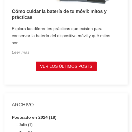
Cómo cuidar la batería de tu móvil: mitos y
T
prácticas
c
Explora las diferentes prácticas que existen para
T
conservar la batería del dispositivo móvil y qué mitos
c
son...
t
Leer más
L
VER LOS ÚLTIMOS POSTS
ARCHIVO
Posteado en 2024 (18)
Julio (1)