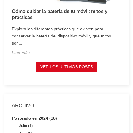
Cómo cuidar la batería de tu móvil: mitos y
T
prácticas
c
Explora las diferentes prácticas que existen para
T
conservar la batería del dispositivo móvil y qué mitos
c
son...
t
Leer más
L
VER LOS ÚLTIMOS POSTS
ARCHIVO
Posteado en 2024 (18)
Julio (1)