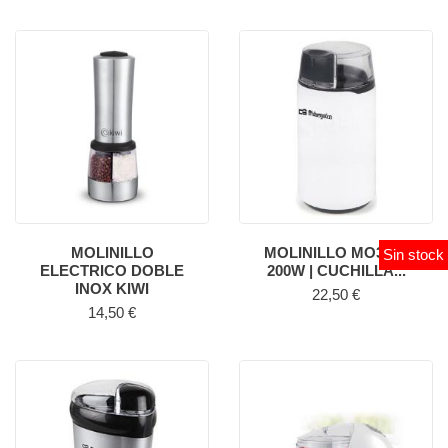
MOLINILLO
MOLINILLO MO3200
Sin stock
ELECTRICO DOBLE
200W | CUCHILLA...
INOX KIWI
Precio
22,50 €
Precio
14,50 €