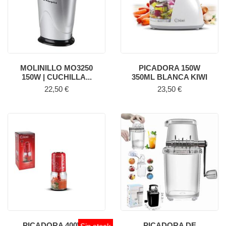
MOLINILLO MO3250
PICADORA 150W
150W | CUCHILLA...
350ML BLANCA KIWI
Precio
Precio
22,50 €
23,50 €
PICADORA 400W 2
PICADORA DE