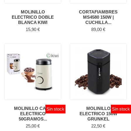
MOLINILLO
CORTAFIAMBRES
ELECTRICO DOBLE
MS4580 150W |
BLANCA KIWI
CUCHILLA...
Precio
Precio
15,90 €
89,00 €
MOLINILLO CAFE
MOLINILLO
Sin stock
Sin stock
ELECTRICO
ELECTRICO 150W
50GRAMOS...
GRUNKEL
Precio
Precio
25,00 €
22,50 €