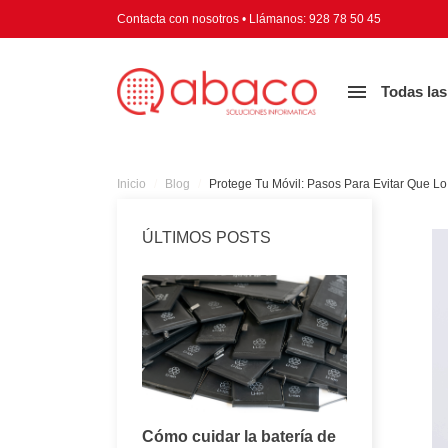
Contacta con nosotros
•
Llámanos:
928 78 50 45

Todas las
Inicio
Blog
Protege Tu Móvil: Pasos Para Evitar Que L
ÚLTIMOS POSTS
Consejos para
Cómo cuidar la batería de
Todo lo q