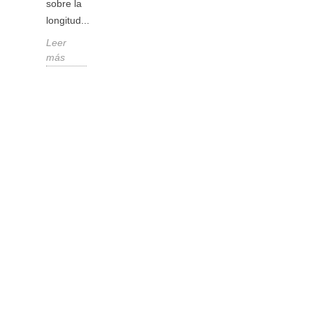
sobre la
rincón...
longitud...
Leer
Leer
más
más