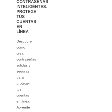
CONTRASEÑAS
EVITAR
INTELIGENTES:
QUE
PROTEGE
GOOGLE
TUS
ESCUCHE
CUENTAS
TUS
EN
CONVERSACI
LÍNEA
En la era
Descubre
digital de
cómo
hoy,
crear
nuestra
contraseñas
privacidad
sólidas y
es más
seguras
valiosa
para
que
proteger
nunca.
tus
Con
cuentas
dispositivos
en línea.
inteligentes
Aprende
en cada