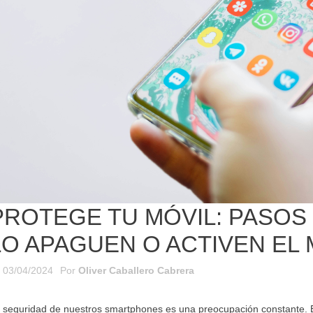
Como evitar que Google
Para E
cuenta antes de
escuche tus
Apague
un ordenador
conversaciones
Modo 
En la era digital de hoy, nuestra
La segu
os los factores que
privacidad es más valiosa que
smartp
 tener en cuenta
nunca. Con dispositivos
preocup
omprar un ordenador
inteligentes en cada rincón...
instant
ara que tu compra...
resultar
Leer más
Leer m
PROTEGE TU MÓVIL: PASOS
LO APAGUEN O ACTIVEN EL
03/04/2024
Por
Oliver Caballero Cabrera
 seguridad de nuestros smartphones es una preocupación constante. E