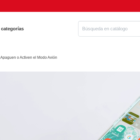
 categorías
o Apaguen o Activen el Modo Avión
Proteg
ue tienes que