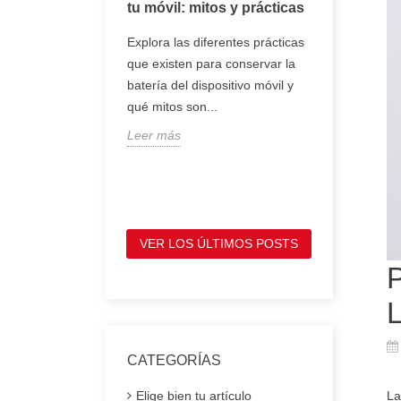
oj inteligente
tu móvil: mitos y prácticas
tener en 
comprar 
, smartwatch o
Explora las diferentes prácticas
portátil
entes son
que existen para conservar la
Te mostram
e se llevan en la
batería del dispositivo móvil y
tienes que
ofrecen
qué mitos son...
antes de c
Leer más
portátil, p
Leer más
VER LOS ÚLTIMOS POSTS
CATEGORÍAS
La
Elige bien tu artículo