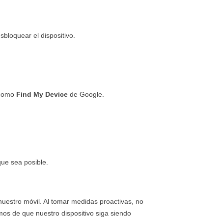
sbloquear el dispositivo.
s como
Find My Device
de Google.
que sea posible.
nuestro móvil. Al tomar medidas proactivas, no
mos de que nuestro dispositivo siga siendo