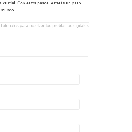
s crucial. Con estos pasos, estarás un paso
l mundo.
 Tutoriales para resolver tus problemas digitales