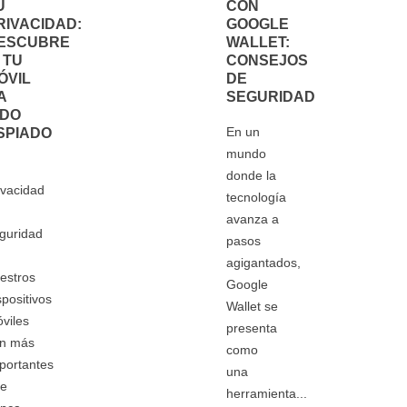
U
CON
RIVACIDAD:
GOOGLE
ESCUBRE
WALLET:
I TU
CONSEJOS
ÓVIL
DE
A
SEGURIDAD
IDO
En un
SPIADO
mundo
donde la
ivacidad
tecnología
avanza a
guridad
pasos
agigantados,
estros
Google
spositivos
Wallet se
viles
presenta
n más
como
portantes
una
e
herramienta...