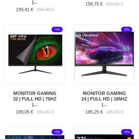
|...
Precio
Precio base
194,75 €
205,00 €
Precio
Precio base
199,41 €
209,90 €
-5%
-5%
MONITOR GAMING
MONITOR GAMING
32 | FULL HD | 75HZ
24 | FULL HD | 165HZ
|...
|...
Precio
Precio base
Precio
Precio base
189,05 €
199,00 €
185,25 €
195,00 €
-5%
-5%