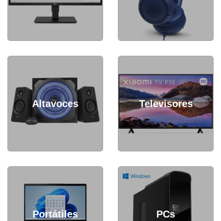
Altavoces
Televisores
Portátiles
PCs