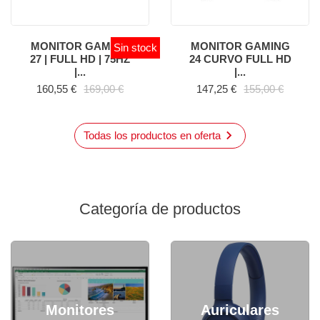
MONITOR GAMING
MONITOR GAMING
Sin stock
27 | FULL HD | 75HZ
24 CURVO FULL HD
|...
|...
Precio
Precio base
Precio
Precio base
160,55 €
169,00 €
147,25 €
155,00 €

Todas los productos en oferta
Categoría de productos
Monitores
Auriculares