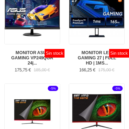
MONITOR ASUS
MONITOR LED
Sin stock
Sin stock
GAMING VP249QGR
GAMING 27 | FULL
24|...
HD | 1MS...
Precio
Precio base
Precio
Precio base
175,75 €
185,00 €
166,25 €
175,00 €
-5%
-5%