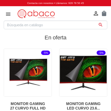
Contacta con nosotros
•
Llámanos:
928 78 50 45

shopping_bag


En oferta
-5%
-5%
MONITOR GAMING
MONITOR GAMING
27 CURVO FULL HD
LED CURVO 23.6...