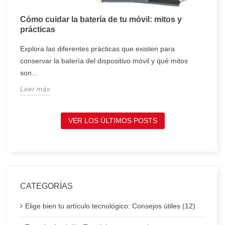
Cómo cuidar la batería de tu móvil: mitos y
T
prácticas
c
Explora las diferentes prácticas que existen para
T
conservar la batería del dispositivo móvil y qué mitos
c
son...
t
Leer más
L
VER LOS ÚLTIMOS POSTS
CATEGORÍAS
Elige bien tu artículo tecnológico: Consejos útiles (12)